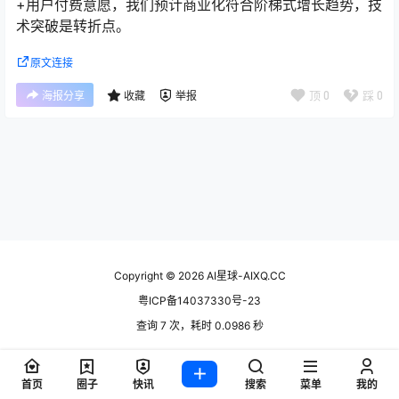
+用户付费意愿，我们预计商业化符合阶梯式增长趋势，技
术突破是转折点。
原文连接
顶
0
踩
0
海报分享
收藏
举报
Copyright © 2026
AI星球-AIXQ.CC
粤ICP备14037330号-23
查询 7 次，耗时 0.0986 秒
首页
圈子
快讯
搜索
菜单
我的