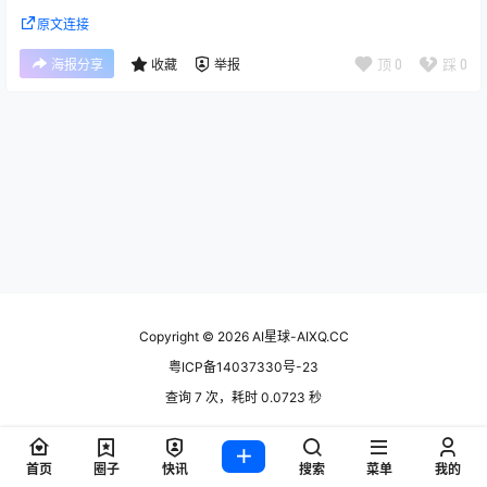
原文连接
顶
0
踩
0
海报分享
收藏
举报
Copyright © 2026
AI星球-AIXQ.CC
粤ICP备14037330号-23
查询 7 次，耗时 0.0723 秒
首页
圈子
快讯
搜索
菜单
我的