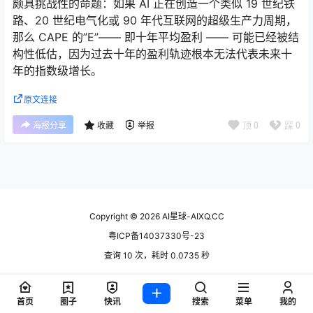
颇具挑战性的命题：如果 AI 正在创造一个类似 19 世纪铁
路、20 世纪电气化或 90 年代互联网的超级生产力周期，
那么 CAPE 的”E”—— 即十年平均盈利 —— 可能已经被结
构性低估，因为过去十年的盈利轨迹根本无法代表未来十
年的指数级增长。
原文连接
顶
0
踩
0
海报分享
收藏
举报
Copyright © 2026
AI星球-AIXQ.CC
粤ICP备14037330号-23
查询 10 次，耗时 0.0735 秒
首页
圈子
快讯
搜索
菜单
我的