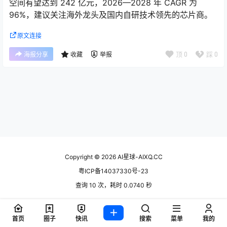
空间有望达到 242 亿元，2026—2028 年 CAGR 为
96%，建议关注海外龙头及国内自研技术领先的芯片商。
原文连接
顶
0
踩
0
海报分享
收藏
举报
Copyright © 2026
AI星球-AIXQ.CC
粤ICP备14037330号-23
查询 10 次，耗时 0.0740 秒
首页
圈子
快讯
搜索
菜单
我的