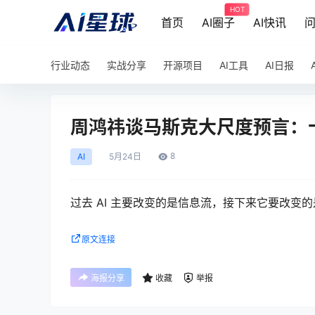
HOT
首页
AI圈子
AI快讯
行业动态
实战分享
开源项目
AI工具
AI日报
周鸿祎谈马斯克大尺度预言：
8
AI
5月
24日
过去 AI 主要改变的是信息流，接下来它要改
原文连接
海报分享
收藏
举报