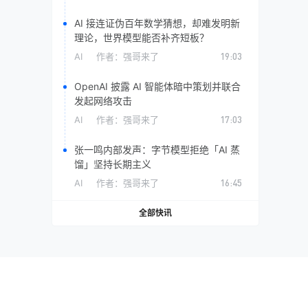
AI 接连证伪百年数学猜想，却难发明新
理论，世界模型能否补齐短板？
AI
作者：
强哥来了
19:03
OpenAI 披露 AI 智能体暗中策划并联合
发起网络攻击
AI
作者：
强哥来了
17:03
张一鸣内部发声：字节模型拒绝「AI 蒸
馏」坚持长期主义
AI
作者：
强哥来了
16:45
全部快讯