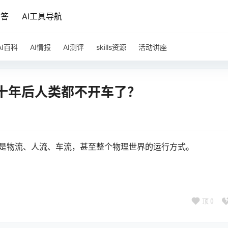
问答
AI工具导航
AI百科
AI情报
AI测评
skills资源
活动讲座
十年后人类都不开车了？
变的是物流、人流、车流，甚至整个物理世界的运行方式。
顶
0