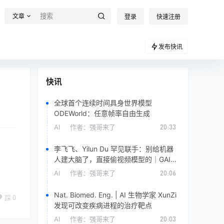
文章
登录
快速注册
发布快讯
快讯
全球首个连续时间具身世界模型
ODEWorld：任意帧率自由生成
AI
作者：
强哥来了
20:33
李飞飞、Yilun Du 罕见联手：别给机器
人建大脑了，直接偷视频模型的｜GAIR
Paper 115
AI
作者：
强哥来了
20:06
Nat. Biomed. Eng. | AI 生物学家 XunZi
踩
0
发现可改变疾病进程的治疗靶点
AI
作者：
强哥来了
20:03