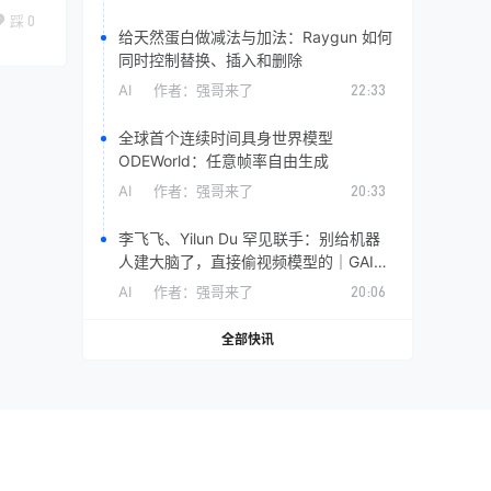
踩
0
给天然蛋白做减法与加法：Raygun 如何
同时控制替换、插入和删除
AI
作者：
强哥来了
22:33
全球首个连续时间具身世界模型
ODEWorld：任意帧率自由生成
AI
作者：
强哥来了
20:33
李飞飞、Yilun Du 罕见联手：别给机器
人建大脑了，直接偷视频模型的｜GAIR
Paper 115
AI
作者：
强哥来了
20:06
全部快讯