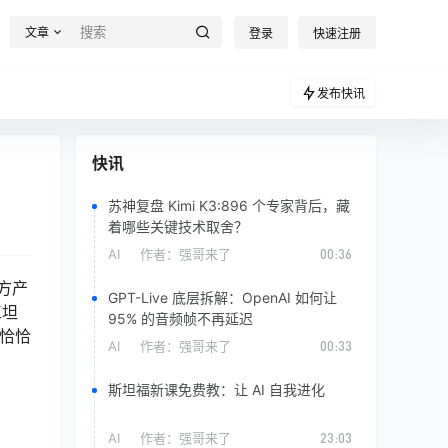
文章
登录
快速注册
发布快讯
快讯
苏神复盘 Kimi K3:896 个专家背后，藏
着哪些关键技术取舍？
AI
作者：
强哥来了
00:36
三方产
GPT-Live 底层拆解：OpenAI 如何让
工坦
95% 的音频帧不再延迟
业恰恰
AI
作者：
强哥来了
00:33
斯坦福新课免费教：让 AI 自我进化
AI
作者：
强哥来了
23:03