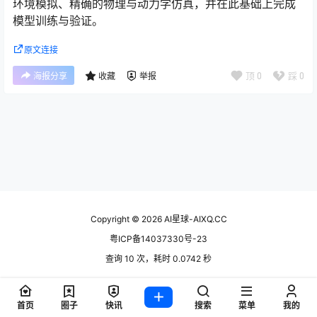
环境模拟、精确的物理与动力学仿真，并在此基础上完成
模型训练与验证。
原文连接
顶
0
踩
0
海报分享
收藏
举报
Copyright © 2026
AI星球-AIXQ.CC
粤ICP备14037330号-23
查询 10 次，耗时 0.0742 秒
首页
圈子
快讯
搜索
菜单
我的