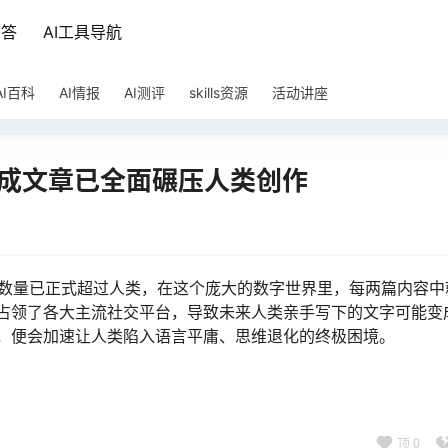
问答
AI工具导航
AI百科
AI情报
AI测评
skills资源
活动讲座
 生成文章已全面碾压人类创作
文章数量已正式超过人类，在这个庞大的数字世界里，每两篇内容中
速占领了各大主流社交平台，导致未来人类亲手写下的文字可能变
启，便会加速让人类陷入语言平庸、思维退化的终极困境。
顶
0