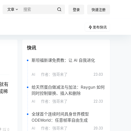
文章
登录
快速注册
发布快讯
快讯
斯坦福新课免费教：让 AI 自我进化
AI
作者：
强哥来了
23:03
就有
给天然蛋白做减法与加法：Raygun 如何
成稀
同时控制替换、插入和删除
AI
作者：
强哥来了
22:33
全球首个连续时间具身世界模型
ODEWorld：任意帧率自由生成
AI
作者：
强哥来了
20:33
踩
0