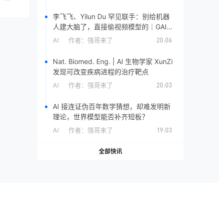
李飞飞、Yilun Du 罕见联手：别给机器
人建大脑了，直接偷视频模型的｜GAIR
Paper 115
AI
作者：
强哥来了
20:06
Nat. Biomed. Eng. | AI 生物学家 XunZi
发现可改变疾病进程的治疗靶点
AI
作者：
强哥来了
20:03
AI 接连证伪百年数学猜想，却难发明新
理论，世界模型能否补齐短板？
AI
作者：
强哥来了
19:03
全部快讯