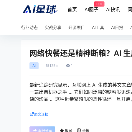
HOT
首页
AI圈子
AI快讯
行业动态
实战分享
开源项目
AI工具
AI日报
​网络快餐还是精神断粮？AI
1
AI
5月
25日
最新追踪研究显示，互联网上 AI 生成的英文
一篇出自机器之手 … 它们如同泛滥的糖蜜般迅
缺的珍品 … 这种近亲繁殖般的恶性循环一旦开
原文连接
海报分享
收藏
举报