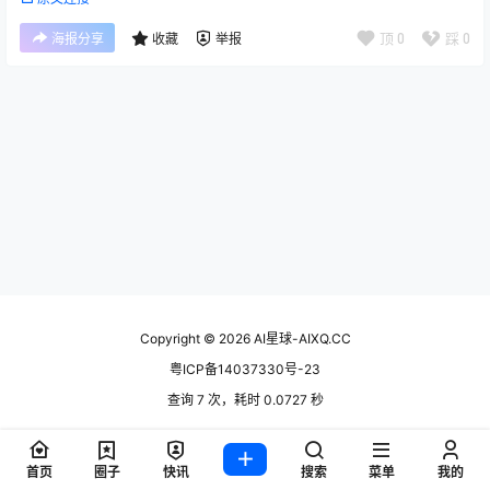
顶
0
踩
0
海报分享
收藏
举报
Copyright © 2026
AI星球-AIXQ.CC
粤ICP备14037330号-23
查询 7 次，耗时 0.0727 秒
首页
圈子
快讯
搜索
菜单
我的