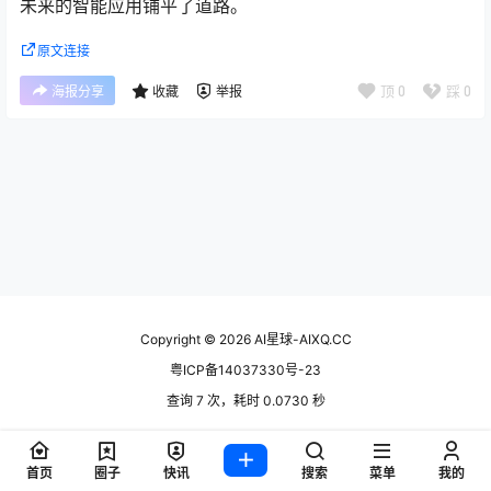
未来的智能应用铺平了道路。
原文连接
顶
0
踩
0
海报分享
收藏
举报
Copyright © 2026
AI星球-AIXQ.CC
粤ICP备14037330号-23
查询 7 次，耗时 0.0730 秒
首页
圈子
快讯
搜索
菜单
我的