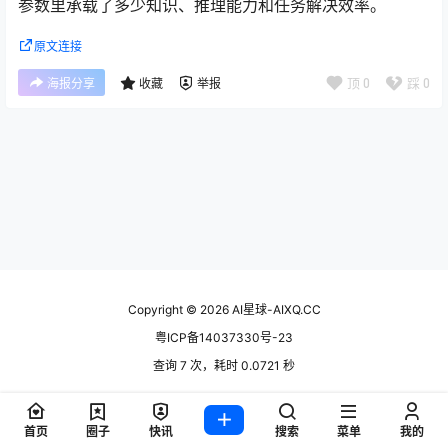
参数里承载了多少知识、推理能力和任务解决效率。
原文连接
顶
0
踩
0
海报分享
收藏
举报
Copyright © 2026
AI星球-AIXQ.CC
粤ICP备14037330号-23
查询 7 次，耗时 0.0721 秒
首页
圈子
快讯
搜索
菜单
我的