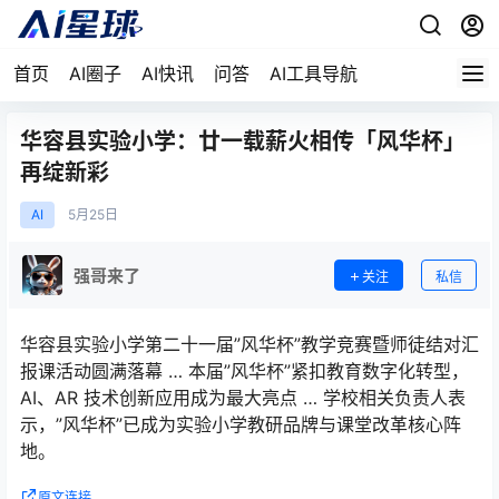
首页
AI圈子
AI快讯
问答
AI工具导航
华容县实验小学：廿一载薪火相传「风华杯」
再绽新彩
AI
5月
25日
强哥来了
关注
私信
华容县实验小学第二十一届”风华杯”教学竞赛暨师徒结对汇
报课活动圆满落幕 … 本届”风华杯”紧扣教育数字化转型，
AI、AR 技术创新应用成为最大亮点 … 学校相关负责人表
示，”风华杯”已成为实验小学教研品牌与课堂改革核心阵
地。
原文连接