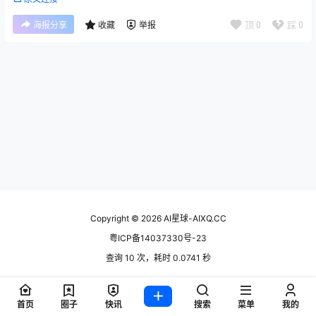
顶
0
踩
0
海报分享
收藏
举报
Copyright © 2026
AI星球-AIXQ.CC
粤ICP备14037330号-23
查询 10 次，耗时 0.0741 秒
首页
圈子
快讯
搜索
菜单
我的