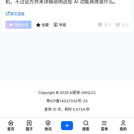
机，不过官方并未详细说明这些 AI 功能具体是什么。
原文连接
顶
0
踩
0
海报分享
收藏
举报
Copyright © 2026
AI星球-AIXQ.CC
粤ICP备14037330号-23
查询 10 次，耗时 0.0734 秒
首页
圈子
快讯
搜索
菜单
我的