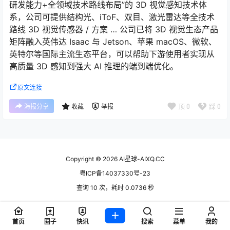
研发能力+全领域技术路线布局”的 3D 视觉感知技术体
系，公司可提供结构光、iToF、双目、激光雷达等全技术
路线 3D 视觉传感器 / 方案 … 公司已将 3D 视觉生态产品
矩阵融入英伟达 Isaac 与 Jetson、苹果 macOS、微软、
英特尔等国际主流生态平台，可以帮助下游使用者实现从
高质量 3D 感知到强大 AI 推理的端到端优化。
原文连接
顶
0
踩
0
海报分享
收藏
举报
Copyright © 2026
AI星球-AIXQ.CC
粤ICP备14037330号-23
查询 10 次，耗时 0.0736 秒
首页
圈子
快讯
搜索
菜单
我的