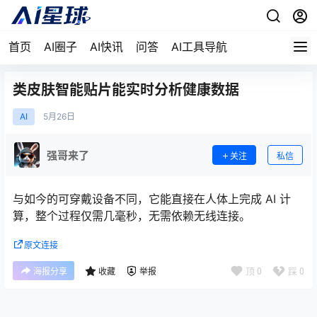
首页
AI圈子
AI快讯
问答
AI工具导航
类皮肤智能贴片能实时分析健康数据
AI
5月
26日
强哥来了
关注
私信
与如今的可穿戴设备不同，它能直接在人体上完成 AI 计
算，整个过程仅需几毫秒，无需依赖无线连接。
原文连接
顶
0
踩
0
海报分享
收藏
举报