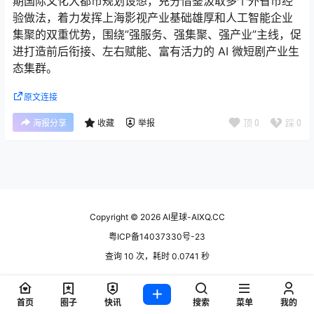
期国际文化大都市规划设想，充分借鉴汲取多个外省市经
验做法，着力发挥上海影视产业基础雄厚和人工智能企业
集聚的双重优势，围绕”强服务、强集聚、强产业”主线，促
进打造前后衔接、左右赋能、富有活力的 AI 微短剧产业生
态集群。
原文连接
顶
0
踩
0
海报分享
收藏
举报
Copyright © 2026
AI星球-AIXQ.CC
粤ICP备14037330号-23
查询 10 次，耗时 0.0741 秒
首页
圈子
快讯
搜索
菜单
我的