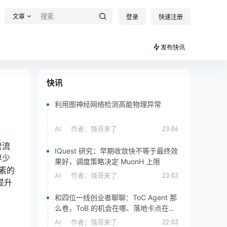
文章
登录
快速注册
发布快讯
快讯
利用图神经网络检测高能物理异常
AI
作者：
强哥来了
23:06
管流
IQuest 研究：早期收敛快不等于最终效
界少
果好，调度策略决定 MuonH 上限
素的
AI
作者：
强哥来了
23:03
提升
和四位一线创业者聊聊：ToC Agent 那
么卷，ToB 的机会在哪、落地卡点在
哪？
AI
作者：
强哥来了
22:03