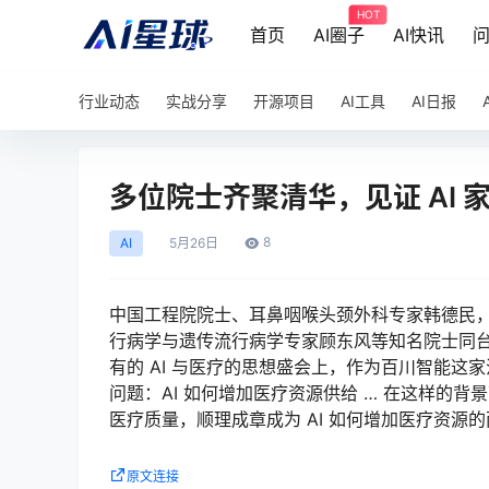
HOT
首页
AI圈子
AI快讯
行业动态
实战分享
开源项目
AI工具
AI日报
多位院士齐聚清华，见证 AI
8
AI
5月
26日
中国工程院院士、耳鼻咽喉头颈外科专家韩德民
行病学与遗传流行病学专家顾东风等知名院士同台共
有的 AI 与医疗的思想盛会上，作为百川智能
问题：AI 如何增加医疗资源供给 … 在这样的背
医疗质量，顺理成章成为 AI 如何增加医疗资源
原文连接