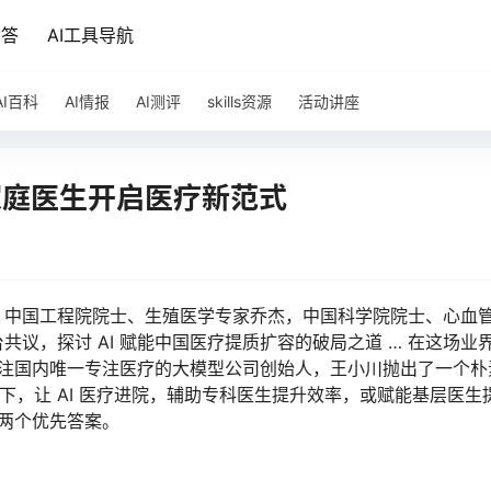
问答
AI工具导航
AI百科
AI情报
AI测评
skills资源
活动讲座
 家庭医生开启医疗新范式
，中国工程院院士、生殖医学专家乔杰，中国科学院院士、心血
议，探讨 AI 赋能中国医疗提质扩容的破局之道 … 在这场业
这家注国内唯一专注医疗的大模型公司创始人，王小川抛出了一个朴
景下，让 AI 医疗进院，辅助专科医生提升效率，或赋能基层医生
的两个优先答案。