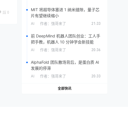
MIT 将超导体塞进 1 纳米缝隙，量子芯
踩
0
片有望继续缩小
AI
作者：
强哥来了
21:33
前 DeepMind 机器人团队创业：工人手
把手教，机器人 10 分钟学会新技能
AI
作者：
强哥来了
20:36
AlphaFold 团队散场背后，是蛋白质 AI
发展的停滞
AI
作者：
强哥来了
20:33
全部快讯