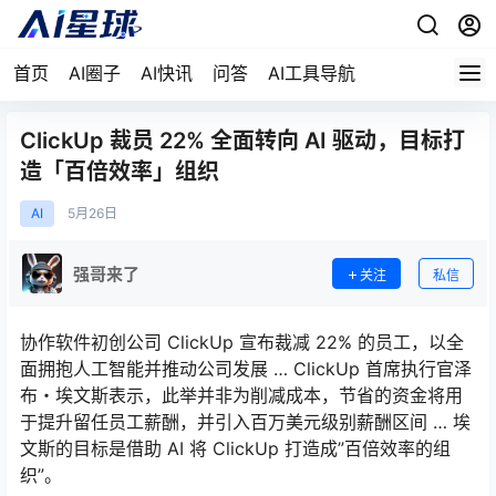
首页
AI圈子
AI快讯
问答
AI工具导航
ClickUp 裁员 22% 全面转向 AI 驱动，目标打
造「百倍效率」组织
AI
5月
26日
强哥来了
关注
私信
协作软件初创公司 ClickUp 宣布裁减 22% 的员工，以全
面拥抱人工智能并推动公司发展 … ClickUp 首席执行官泽
布・埃文斯表示，此举并非为削减成本，节省的资金将用
于提升留任员工薪酬，并引入百万美元级别薪酬区间 … 埃
文斯的目标是借助 AI 将 ClickUp 打造成”百倍效率的组
织”。