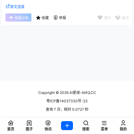
原文连接
顶
0
踩
0
海报分享
收藏
举报
Copyright © 2026
AI星球-AIXQ.CC
粤ICP备14037330号-23
查询 7 次，耗时 0.0727 秒
首页
圈子
快讯
搜索
菜单
我的