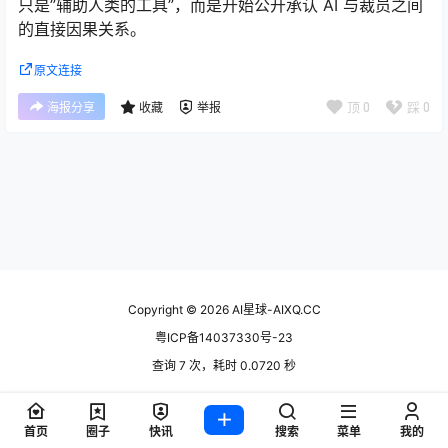
只是”辅助人类的工具”，而是开始公开承认 AI 与裁员之间
的直接因果关系。
原文连接
顶
0
踩
0
海报分享
收藏
举报
Copyright © 2026
AI星球-AIXQ.CC
粤ICP备14037330号-23
查询 7 次，耗时 0.0720 秒
首页
圈子
快讯
搜索
菜单
我的