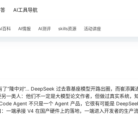
问答
AI工具导航
AI百科
AI情报
AI测评
skills资源
活动讲座
叔有了”隆中对”… DeepSeek 过去靠基座模型开路出圈，而崔添翼
ode 背后需要另一类人：他们不一定是大模型论文作者，但做过真实系统，
de Agent 不只是一个 Agent 产品，它很有可能是 DeepSee
：一端承接 V4 在国产硬件上的落地，一端进入开发者的生产