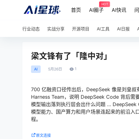
HOT
首页
AI圈子
AI快讯
行业动态
实战分享
开源项目
AI工具
AI日报
梁文锋有了「隆中对」
1
AI
5月
26日
700 亿融资口径传出后，DeepSeek 像是刘皇
Harness Team，说明 DeepSeek C
模型输出落到执行层会出什么问题 … DeepSeek Co
模型能力、国产算力和用户场景连起来的前沿入口
程。
原文连接