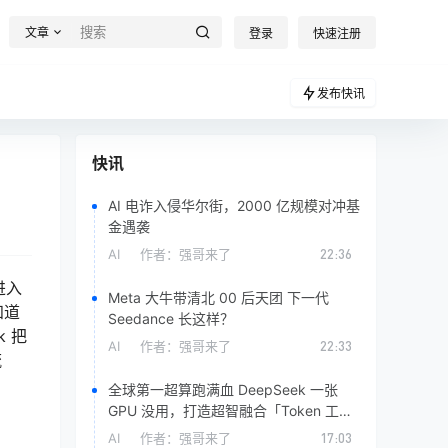
文章
登录
快速注册
发布快讯
快讯
AI 电诈入侵华尔街，2000 亿规模对冲基
金遇袭
AI
作者：
强哥来了
22:36
进入
Meta 大牛带清北 00 后天团 下一代
知道
Seedance 长这样？
k 把
AI
作者：
强哥来了
22:33
流
全球第一超算跑满血 DeepSeek 一张
GPU 没用，打造超智融合「Token 工
厂」
AI
作者：
强哥来了
17:03