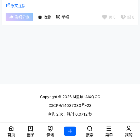
原文连接
顶
0
踩
0
海报分享
收藏
举报
Copyright © 2026
AI星球-AIXQ.CC
粤ICP备14037330号-23
查询 2 次，耗时 0.0712 秒
首页
圈子
快讯
搜索
菜单
我的