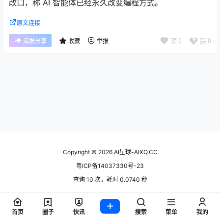
改口，称 AI 智能体已经永久改变编程方式。
原文连接
顶
0
踩
0
海报分享
收藏
举报
Copyright © 2026
AI星球-AIXQ.CC
粤ICP备14037330号-23
查询 10 次，耗时 0.0740 秒
首页
圈子
快讯
搜索
菜单
我的