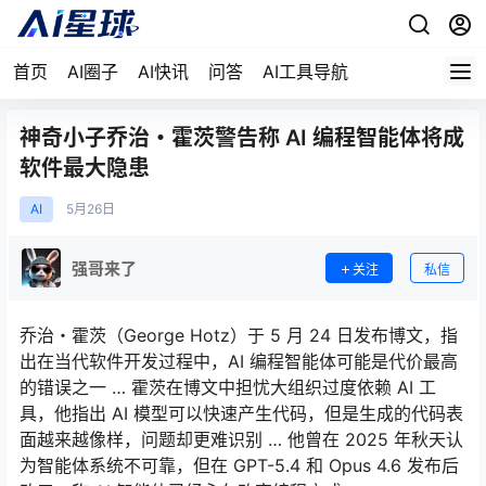
首页
AI圈子
AI快讯
问答
AI工具导航
神奇小子乔治・霍茨警告称 AI 编程智能体将成
软件最大隐患
AI
5月
26日
强哥来了
关注
私信
乔治・霍茨（George Hotz）于 5 月 24 日发布博文，指
出在当代软件开发过程中，AI 编程智能体可能是代价最高
的错误之一 … 霍茨在博文中担忧大组织过度依赖 AI 工
具，他指出 AI 模型可以快速产生代码，但是生成的代码表
面越来越像样，问题却更难识别 … 他曾在 2025 年秋天认
为智能体系统不可靠，但在 GPT-5.4 和 Opus 4.6 发布后