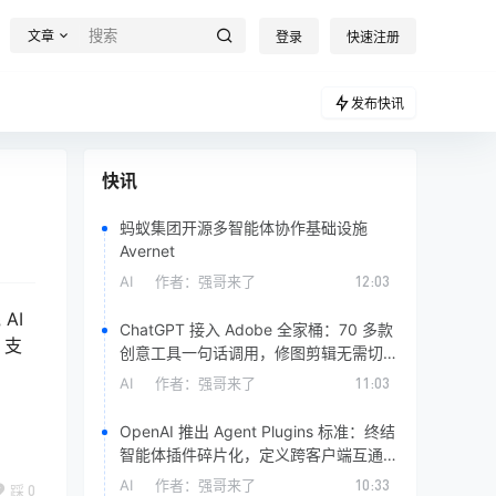
文章
登录
快速注册
发布快讯
快讯
蚂蚁集团开源多智能体协作基础设施
Avernet
AI
作者：
强哥来了
12:03
AI
ChatGPT 接入 Adobe 全家桶：70 多款
 支
创意工具一句话调用，修图剪辑无需切换
软件
AI
作者：
强哥来了
11:03
OpenAI 推出 Agent Plugins 标准：终结
智能体插件碎片化，定义跨客户端互通规
范
AI
作者：
强哥来了
10:33
踩
0