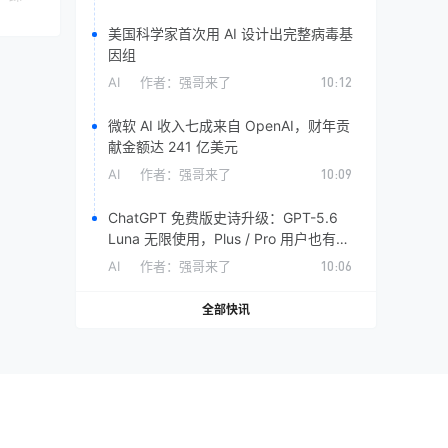
美国科学家首次用 AI 设计出完整病毒基
因组
AI
作者：
强哥来了
10:12
微软 AI 收入七成来自 OpenAI，财年贡
献金额达 241 亿美元
AI
作者：
强哥来了
10:09
ChatGPT 免费版史诗升级：GPT-5.6
Luna 无限使用，Plus / Pro 用户也有专
属福利
AI
作者：
强哥来了
10:06
全部快讯