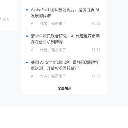
AlphaFold 团队散场背后，是蛋白质 AI
发展的停滞
踩
0
AI
作者：
强哥来了
20:33
清华与腾讯联合研究：AI 代理推荐市场
存在信誉机制博弈
AI
作者：
强哥来了
19:39
美国 AI 安全新规出炉：最强闭源模型自
愿送测，开放权重直接放行
AI
作者：
强哥来了
19:36
全部快讯