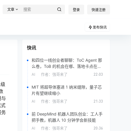
文章
登录
快速注册
发布快讯
快讯
和四位一线创业者聊聊：ToC Agent 那
么卷，ToB 的机会在哪、落地卡点在
哪？
AI
作者：
强哥来了
22:03
二级
MIT 将超导体塞进 1 纳米缝隙，量子芯
数
片有望继续缩小
溯与
AI
作者：
强哥来了
21:33
成式
服务
前 DeepMind 机器人团队创业：工人手
把手教，机器人 10 分钟学会新技能
AI
作者：
强哥来了
20:36