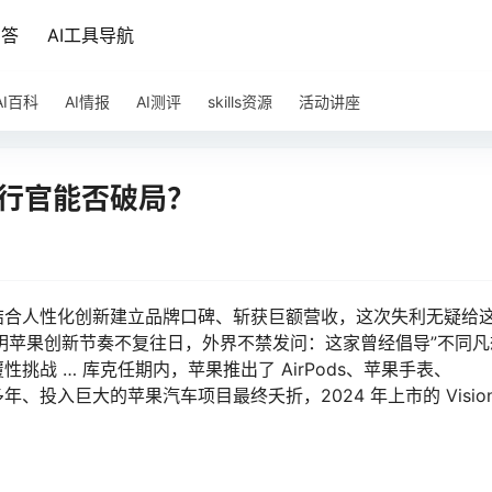
问答
AI工具导航
AI百科
AI情报
AI测评
skills资源
活动讲座
执行官能否破局？
结合人性化创新建立品牌口碑、斩获巨额营收，这次失利无疑给
象表明苹果创新节奏不复往日，外界不禁发问：这家曾经倡导”不同凡
战 … 库克任期内，苹果推出了 AirPods、苹果手表、
、投入巨大的苹果汽车项目最终夭折，2024 年上市的 Vision