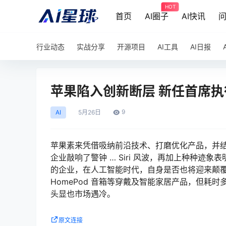
HOT
首页
AI圈子
AI快讯
行业动态
实战分享
开源项目
AI工具
AI日报
苹果陷入创新断层 新任首席
9
AI
5月
26日
苹果素来凭借吸纳前沿技术、打磨优化产品，并
企业敲响了警钟 … Siri 风波，再加上种种迹
的企业，在人工智能时代，自身是否也将迎来颠覆性挑
HomePod 音箱等穿戴及智能家居产品，但耗时多年
头显也市场遇冷。
原文连接