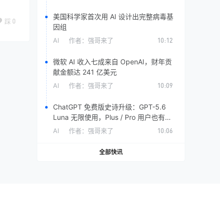
美国科学家首次用 AI 设计出完整病毒基
踩
0
因组
AI
作者：
强哥来了
10:12
微软 AI 收入七成来自 OpenAI，财年贡
献金额达 241 亿美元
AI
作者：
强哥来了
10:09
ChatGPT 免费版史诗升级：GPT-5.6
Luna 无限使用，Plus / Pro 用户也有专
属福利
AI
作者：
强哥来了
10:06
全部快讯