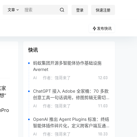
文章
登录
快速注册
发布快讯
快讯
蚂蚁集团开源多智能体协作基础设施
Avernet
AI
作者：
强哥来了
12:03
这家
ChatGPT 接入 Adobe 全家桶：70 多款
想”
创意工具一句话调用，修图剪辑无需切换
软件
AI
作者：
强哥来了
11:03
Pro
OpenAI 推出 Agent Plugins 标准：终结
智能体插件碎片化，定义跨客户端互通规
范
AI
作者：
强哥来了
10:33