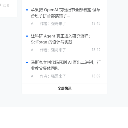
踩
0
苹果把 OpenAI 窃密细节全部暴露 但草
台班子拼音都搞错了…
AI
作者：
强哥来了
13:15
让科研 Agent 真正进入研究流程：
SciForge 的设计与实践
AI
作者：
强哥来了
13:12
马斯克宣判代码死刑 AI 直出二进制，行
业教父集体回怼
AI
作者：
强哥来了
13:09
全部快讯