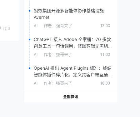
蚂蚁集团开源多智能体协作基础设施
Avernet
AI
作者：
强哥来了
12:03
踩
0
ChatGPT 接入 Adobe 全家桶：70 多款
创意工具一句话调用，修图剪辑无需切换
软件
AI
作者：
强哥来了
11:03
OpenAI 推出 Agent Plugins 标准：终结
智能体插件碎片化，定义跨客户端互通规
范
AI
作者：
强哥来了
10:33
全部快讯