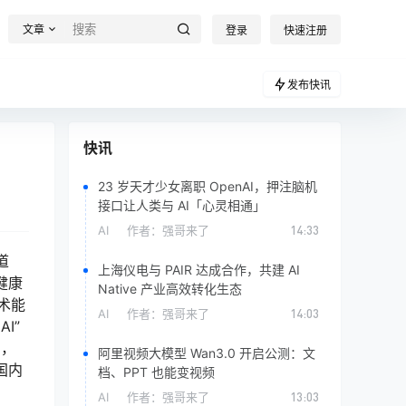
文章
登录
快速注册
发布快讯
快讯
23 岁天才少女离职 OpenAI，押注脑机
接口让人类与 AI「心灵相通」
AI
作者：
强哥来了
14:33
道
上海仪电与 PAIR 达成合作，共建 AI
健康
Native 产业高效转化生态
技术能
AI
作者：
强哥来了
14:03
I”
品，
阿里视频大模型 Wan3.0 开启公测：文
国内
档、PPT 也能变视频
AI
作者：
强哥来了
13:03