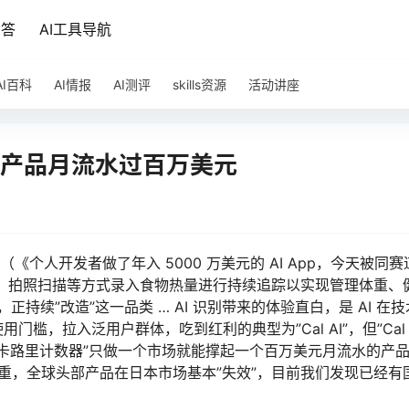
问答
AI工具导航
AI百科
AI情报
AI测评
skills资源
活动讲座
 款产品月流水过百万美元
个人开发者做了年入 5000 万美元的 AI App，今天被同赛
输入、拍照扫描等方式录入食物热量进行持续追踪以实现管理体重、
，正持续”改造”这一品类 … AI 识别带来的体验直白，是 AI 在
，拉入泛用户群体，吃到红利的典型为”Cal AI”，但”Cal A
”卡路里计数器”只做一个市场就能撑起一个百万美元月流水的产
严重，全球头部产品在日本市场基本”失效”，目前我们发现已经有