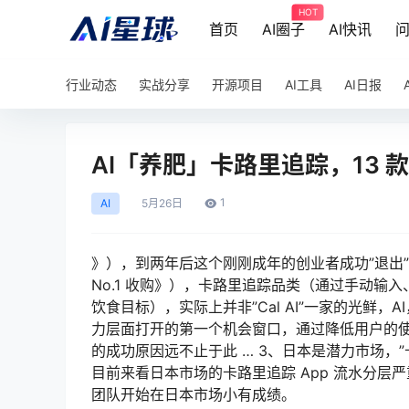
HOT
首页
AI圈子
AI快讯
行业动态
实战分享
开源项目
AI工具
AI日报
AI「养肥」卡路里追踪，13
1
AI
5月
26日
》），到两年后这个刚刚成年的创业者成功”退出”（《
No.1 收购》），卡路里追踪品类（通过手动
饮食目标），实际上并非”Cal AI”一家的光鲜，AI
力层面打开的第一个机会窗口，通过降低用户的使用门槛
的成功原因远不止于此 … 3、日本是潜力市场，
目前来看日本市场的卡路里追踪 App 流水分层
团队开始在日本市场小有成绩。