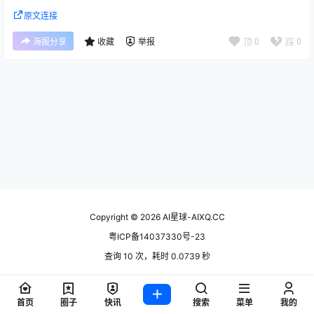
原文连接
顶
0
踩
0
海报分享
收藏
举报
Copyright © 2026
AI星球-AIXQ.CC
粤ICP备14037330号-23
查询 10 次，耗时 0.0739 秒
首页
圈子
快讯
搜索
菜单
我的