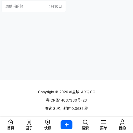
炸了——"我昨天明明告诉你了！"
周睫毛的伦
4月10日
这就是AI的"记忆"本质：它根本没有
真正的记忆，它的"记忆"只是上下文
窗口里残留…
Copyright © 2026
AI星球-AIXQ.CC
粤ICP备14037330号-23
查询 3 次，耗时 0.0685 秒
首页
圈子
快讯
搜索
菜单
我的