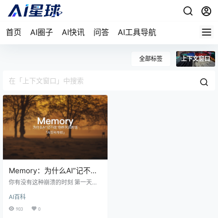
首页
AI圈子
AI快讯
问答
AI工具导航
全部标签
上下文窗口
Memory：为什么AI”记不住”
你昨天说的话
你有没有这种崩溃的时刻 第一天，
你跟AI说"我的公司叫XX，明天帮我
AI百科
写一份介绍"。 第二天，你问AI"我
的公司叫什么名字"，它一脸茫
903
0
然："不知道你在说什么公司。" 你