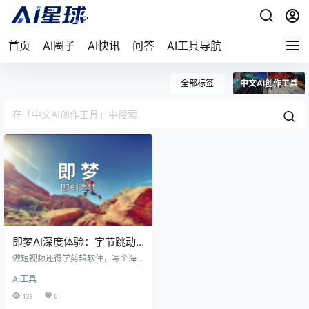
首页
AI圈子
AI快讯
问答
AI工具导航
全部标签
中文AI创作工具
即梦AI深度体验：字节跳动
的AI创作平台到底有多强？
做短视频还得学剪辑软件，写个海
报就得去求设计师？即梦AI可能就是
AI工具
为了打破这些围墙而来的。字节跳
动剪映团队出品，从文生图到文生
138
0
视频、动作模仿到对口型，几乎覆