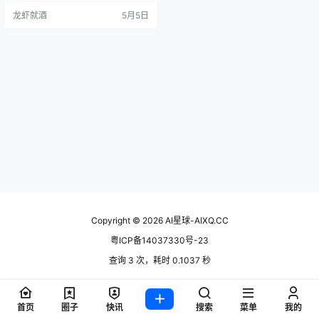
盖了AI创作的全链路。搭载Seedan
龙虾就酒
5月5日
ce 2.0模型后，15秒视频四模态混
合输入，生成速度做到行业均值的3.
2倍。但也别急着夸，涨价频繁、合
规被罚、画质还不够精细，槽点一
样不少。上手试了一遍，好和坏都
说清楚。 产品概述 即梦AI是字节跳
动旗下剪…
Copyright © 2026
AI星球-AIXQ.CC
粤ICP备14037330号-23
查询 3 次，耗时 0.1037 秒
首页
圈子
快讯
搜索
菜单
我的