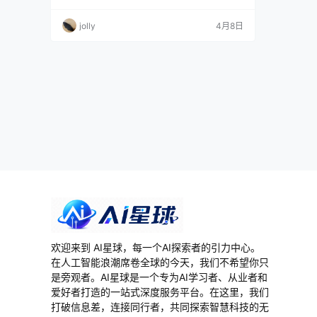
的科技 IPO。这背后，AI 战略的全面落地功不可
没。 让我意外的是，Figma 的 AI 布局并非一蹴
jolly
4月8日
而就。从2024年推出 First Draft 生成设计稿，
到2025年发布 Figma Make 原型制作工具，再
到 MCP Server 双向工作流的…
欢迎来到 AI星球，每一个AI探索者的引力中心。
在人工智能浪潮席卷全球的今天，我们不希望你只
是旁观者。AI星球是一个专为AI学习者、从业者和
爱好者打造的一站式深度服务平台。在这里，我们
打破信息差，连接同行者，共同探索智慧科技的无