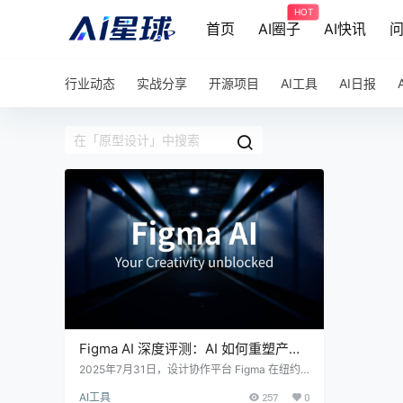
HOT
首页
AI圈子
AI快讯
行业动态
实战分享
开源项目
AI工具
AI日报
Figma AI 深度评测：AI 如何重塑产品
设计的未来
2025年7月31日，设计协作平台 Figma 在纽约
证券交易所挂牌上市，首日股价暴涨250%，市
AI工具
257
0
值一度突破680亿美元，成为当年美股最大规模