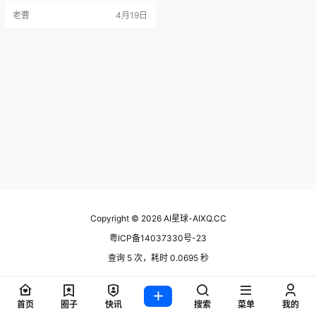
北京亦庄人形机器人半程马拉松开
老曹
4月19日
跑，宇树H1以4分13秒完成1.9公
里、打破人类1500米纪录，背后是
一个正在从"会表演"走向"能干活"的
具身智能行业。21公里的赛道，就
像这个行业的一个隐喻——热闹归
热闹，但真正…
Copyright © 2026
AI星球-AIXQ.CC
粤ICP备14037330号-23
查询 5 次，耗时 0.0695 秒
首页
圈子
快讯
搜索
菜单
我的