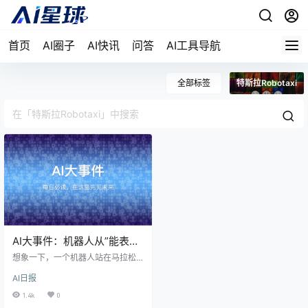
首页
AI圈子
AI快讯
问答
AI工具导航
全部标签
特斯拉Robotaxi
AI大事件：机器人从”能表演”
走向”能干活”；Cursor 500
想象一下，一个机器人站在马拉松
亿估值融资、国产AI手机大
起跑线上，周围是上百支队伍和观
AI日报
众。枪声一响，它迈开腿——不是
爆发
被人操控，而是自己看着路面、自
1.4k
0
己判断节奏、自己调整步伐。今天