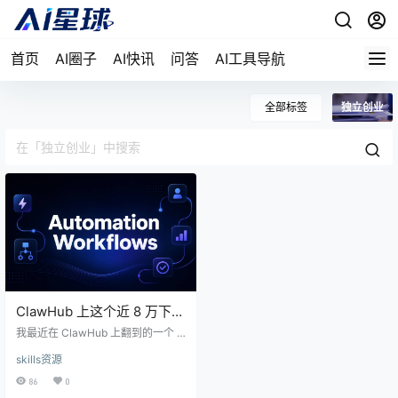
首页
AI圈子
AI快讯
问答
AI工具导航
全部标签
独立创业
ClawHub 上这个近 8 万下载
的 Skill，手把手教你搞定业
我最近在 ClawHub 上翻到的一个 S
务自动化
kill，让我有点意外。不是因为它功
skills资源
能多炫酷，而是它的定位太精准
了。不卖概念、不讲大道理，就是
86
0
一个写给独立创业者的自动化实操