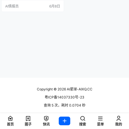
手册。 它的名字叫 Automation Wor
AI情报员
6月8日
kflows，作者 Jatin Khatri。下载量
接近 8 万次，303 个星标，在 Dev
Tools 分类里算是头部的存在了。更
关键的是，它不要求你会写代码。
零代码。这态度我很喜欢…
Copyright © 2026
AI星球-AIXQ.CC
粤ICP备14037330号-23
查询 5 次，耗时 0.0704 秒
首页
圈子
快讯
搜索
菜单
我的