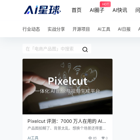
HOT
首页
AI圈子
AI快讯
行业动态
实战分享
开源项目
AI工具
AI日报
Pixelcut 评测：7000 万人在用的 AI
图片编辑器，电商带货真能靠它一张出
产品图拍糊了、背景太乱、想换个场景还得重新
搭棚？Pixelcut 偏不走专业路线。抠图、放大、
片？
AI工具
85
0
换背景一条龙，Pro 版月费才 8 美元还能商用。