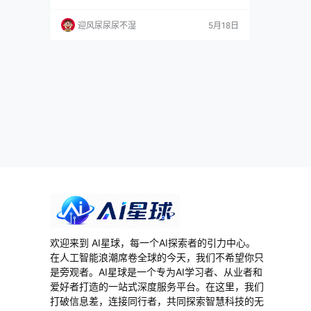
但对于设计师来说，积分机制有点绕，涂鸦式操
作也扛不住复杂需求。 这到底是什么 Pixelcut
迎风尿尿尿不湿
5月18日
最早是一款 AI 抠图工具，2026 年 3 月正式更名
为 Pixa，域名也从 pixelcut.ai 搬到 pixa.com。
但它做的东西一直没变：帮电商卖家…
欢迎来到 AI星球，每一个AI探索者的引力中心。
在人工智能浪潮席卷全球的今天，我们不希望你只
是旁观者。AI星球是一个专为AI学习者、从业者和
爱好者打造的一站式深度服务平台。在这里，我们
打破信息差，连接同行者，共同探索智慧科技的无