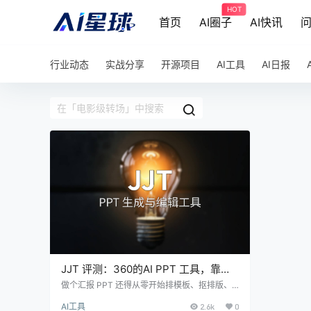
HOT
首页
AI圈子
AI快讯
行业动态
实战分享
开源项目
AI工具
AI日报
JJT 评测：360的AI PPT 工具，靠电
影级转场出圈？
做个汇报 PPT 还得从零开始排模板、抠排版、
找配图？360 旗下 AI 办公平台刚推的 JJT，打
AI工具
2.6k
0
的牌有点不一样。电影级视频转场、粘贴数据自