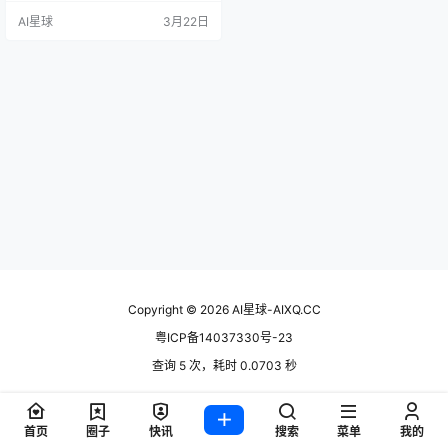
uMate亮相的时候我愣了一下——
AI星球
3月22日
这玩意儿和我想象的不太一样。它
不是单纯把大模型塞进桌面客户
端，而是把百度搜索、百科、秒
哒、深度研究这些能力原生打包进
来，号称能帮你自动处理文件、跨
应用操作、分析数据，并且"越用越
懂你…
Copyright © 2026
AI星球-AIXQ.CC
粤ICP备14037330号-23
查询 5 次，耗时 0.0703 秒
首页
圈子
快讯
搜索
菜单
我的