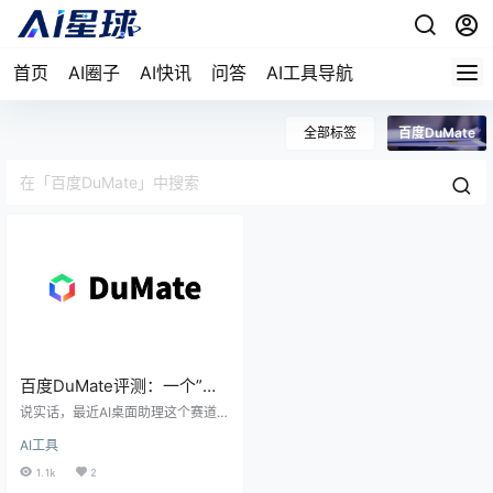
首页
AI圈子
AI快讯
问答
AI工具导航
全部标签
百度DuMate
百度DuMate评测：一个”越
用越懂你”的AI桌面助理，能
说实话，最近AI桌面助理这个赛道真
否成为打工人的第二大脑？
的挤爆了。360出了安全龙虾，腾讯
AI工具
出了QClaw，字节有Coze……我本
来以为百度又是跟风凑热闹的那
1.1k
2
种。结果3月17日百度AI DAY上，D