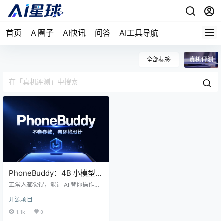
首页
AI圈子
AI快讯
问答
AI工具导航
全部标签
真机评测
PhoneBuddy：4B 小模型在
真机上跑赢 GPT-5.4，腾讯
正常人都觉得，能让 AI 替你操作手
混元是怎么做到的
机，得靠 GPT-5.4 那种百亿参数的
开源项目
大模型。屏幕截图丢进去，它得看
懂、得推理、得点对位置。4B 参数
1.1k
0
的小模型？光 UI 元素识别就应该把