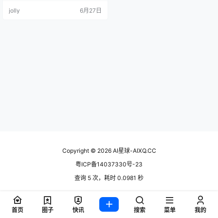
显存吃没了。但腾讯混元团队刚开
jolly
6月27日
源的 PhoneBuddy，偏不按这个剧
本走。 在 150 个真实手机评测任务
上，这个 4B 模型单 App 成功率 6
2%，GPT-5.4 是 50%。微信小程
序 56% 对 40%。Andr…
Copyright © 2026
AI星球-AIXQ.CC
粤ICP备14037330号-23
查询 5 次，耗时 0.0981 秒
首页
圈子
快讯
搜索
菜单
我的