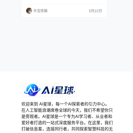
大模型推出的AI翻译小程序，支持33种语言互译
和5种民汉方言，440MB端侧离线模型让你无网
半岛铁箱
5月22日
也能用，9种预设风格覆盖学术到法律各种场
景。到底有没有这么神，上手试了一遍才知道。
先搞懂它是什么 Hy翻译是腾讯混元团队在2026
年5月21日正式开源Hy-MT2多语言翻译模…
欢迎来到 AI星球，每一个AI探索者的引力中心。
在人工智能浪潮席卷全球的今天，我们不希望你只
是旁观者。AI星球是一个专为AI学习者、从业者和
爱好者打造的一站式深度服务平台。在这里，我们
打破信息差，连接同行者，共同探索智慧科技的无