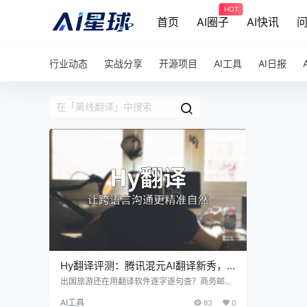
HOT
首页
AI圈子
AI快讯
行业动态
实战分享
开源项目
AI工具
AI日报
Hy翻译评测：腾讯混元AI翻译新秀，
能否挑战DeepL？
出国旅游还在用翻译软件逐字逐句查？商务邮件
需要专业翻译却找不到靠谱工具？Hy翻译可能是
AI工具
83
0
你需要的答案。腾讯混元团队基于自研Hy-MT2