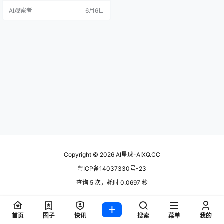
快速预审通道。覆盖学术会议、期
AI观察者
6月6日
刊匹配、论文润色、在线审稿、版
权服务全链路，背后是十年学术服
务积累。 产品概述 艾思科蓝这个名
字你可能没听过，但你写论文时大
概率绕不开它背后的资源池。它脱
胎于 2014 年成立的艾思学术网，运
营主体…
Copyright © 2026
AI星球-AIXQ.CC
粤ICP备14037330号-23
查询 5 次，耗时 0.0697 秒
首页
圈子
快讯
搜索
菜单
我的