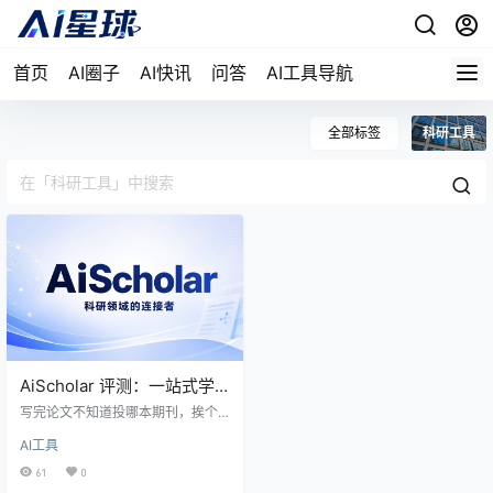
首页
AI圈子
AI快讯
问答
AI工具导航
全部标签
科研工具
AiScholar 评测：一站式学
术 AI 平台，靠 AI 期刊匹配
写完论文不知道投哪本期刊，挨个
出圈了
翻 scope 又慢又容易踩雷？艾思科
AI工具
蓝把这件事压缩到 10 秒，把标题摘
要丢进去，它能从 3000+ 期刊里挑
61
0
出最适配的几本，还能直接衔接到