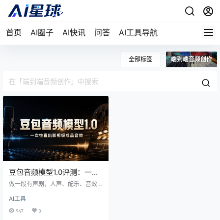
首页
AI圈子
AI快讯
问答
AI工具导航
全部标签
端到端音频创作
豆包音频模型1.0评测：一句
话编排对白配乐音效，真能
做一段有声剧，人声、配乐、音效
直出影视级成品？
得开三套软件来回倒腾，后期还要
AI工具
逐句校音色？豆包音频生成模型1.0
想把这事一次干完。一条Prompt就
947
0
能编排角色对白、情绪语气、背景