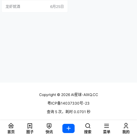
音乐和环境音，端到端直出成品，
龙虾就酒
6月25日
长音频里同一个角色从头到尾音色
也不跑偏。刚在火山引擎FORCE大
会上发布，眼下火山方舟邀测中，
个人能领半小时免费额度。是真本
事还是发布会上的漂亮话，扒开看
看。 产品概述 豆包音频生成模型1.0
（Doubao-S…
Copyright © 2026
AI星球-AIXQ.CC
粤ICP备14037330号-23
查询 5 次，耗时 0.0701 秒
首页
圈子
快讯
搜索
菜单
我的