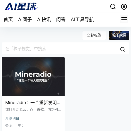
首页
AI圈子
AI快讯
问答
AI工具导航
全部标签
粒子视觉
Mineradio：一个重新发明”
听歌”这件事的 Windows 播
你打开网易云，点一首歌，切到别
放器
的窗口干活。播放器缩在任务栏
开源项目
里，偶尔弹一句歌词。你听了一下
午歌，但一次都没正眼看过它。这
2k
0
不是你的问题，是播放器这个品类