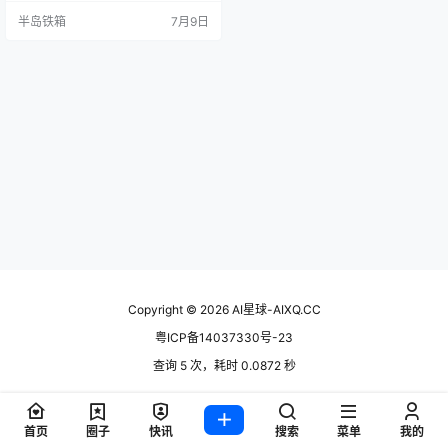
已经十几年没变过了。列表、封
半岛铁箱
7月9日
面、进度条，三件套走天下。 Miner
adio 不这么想。它把"听歌"这件事
拆开重新组装了一遍：不是先有播
放器再加皮肤，而是从"现场感"这个
核心体验往回推。天气决定歌单，
节拍驱动粒子视…
Copyright © 2026
AI星球-AIXQ.CC
粤ICP备14037330号-23
查询 5 次，耗时 0.0872 秒
首页
圈子
快讯
搜索
菜单
我的