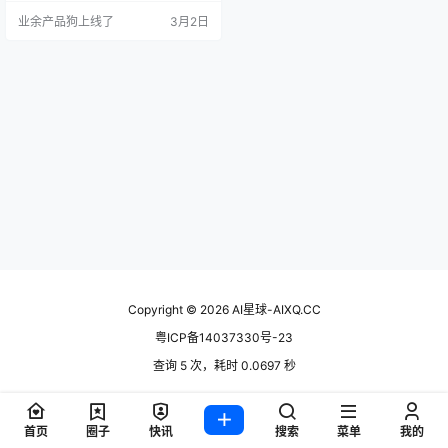
“智能代理浏览器”（The Agentic Br
业余产品狗上线了
3月2日
owser）。其核心理念是“工作交给T
abbit，时间留给自己”，旨在将浏览
器从被动的信息展示工具，升级为
能主动理解用户意图、自动执行复
杂网页任务的智能伙伴。 体验地
址：https…
Copyright © 2026
AI星球-AIXQ.CC
粤ICP备14037330号-23
查询 5 次，耗时 0.0697 秒
首页
圈子
快讯
搜索
菜单
我的