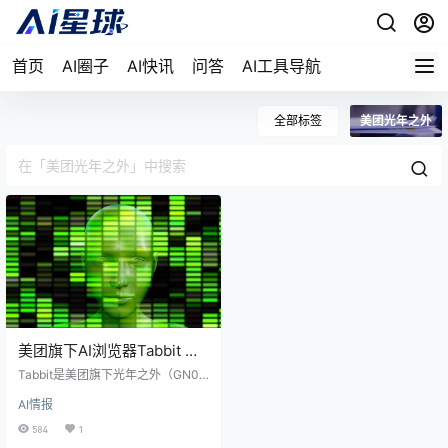
首页
AI圈子
AI快讯
问答
AI工具导航
全部标签
美团光年之外
美团旗下AI浏览器Tabbit 公
测
Tabbit是美团旗下光年之外（GN0
6）团队于2026年3月2日正式发布
AI情报
并开启公测的AI原生浏览器。它并非
传统浏览器简单集成AI插件，而是从
584
1
底层重构的智能工作伙伴，定位为