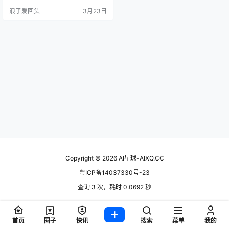
早有布局——2022 年就开始捣鼓，
浪子爱回头
3月23日
2023 年内部就已经在用 CatPaw
了，到 2025 年 11 月才正式对外开
放。这种"内部先跑通，再对外开
放"的路径，比那些一上来就吹牛的
靠谱多了。 用了几天之后，我的感
受是：C…
Copyright © 2026
AI星球-AIXQ.CC
粤ICP备14037330号-23
查询 3 次，耗时 0.0692 秒
首页
圈子
快讯
搜索
菜单
我的