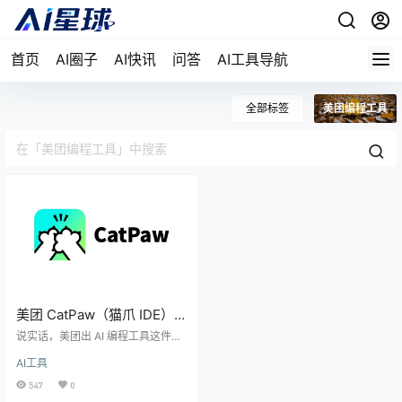
首页
AI圈子
AI快讯
问答
AI工具导航
全部标签
美团编程工具
美团 CatPaw（猫爪 IDE）测
评：外卖大哥的代码刀有多
说实话，美团出 AI 编程工具这件
快？
事，刚看到消息的时候我愣了一
AI工具
下。美团不是那个送外卖的吗？什
么时候开始搞大模型了？但仔细研
547
0
究了一下发现，美团在 AI 领域其实