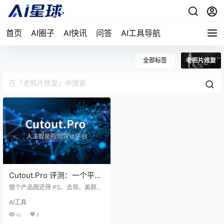
首页
AI圈子
AI快讯
问答
AI工具导航
全部标签
老照片修复
Cutout.Pro 评测：一个平台
搞定抠图、修复、视频增
做个产品图还得 PS、去背、美颜、
强，真有这么全能？
上色几个工具来回切？Cutout.Pro
AI工具
把背景移除、照片修复、视频增
强、AI 艺术生成全部塞进一个平
62
0
台，号称"设计全能选手"。上手试了