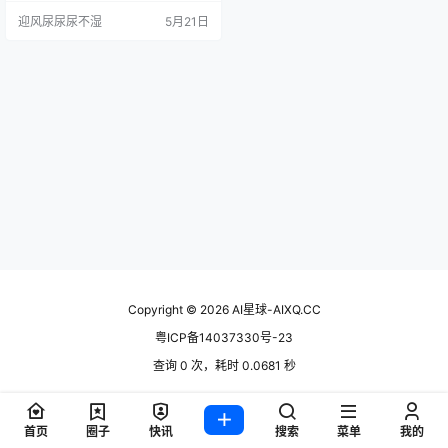
一圈下来，抠图精度确实能打，发
迎风尿尿尿不湿
5月21日
丝级边缘处理直接省掉手动修图。
但视频增强的"蜡像感"和积分消耗机
制让人有点纠结。7 个核心功能模
块，到底哪个值得掏钱，哪个只是
噱头，这篇说清楚。 产品概述 Cu…
Copyright © 2026
AI星球-AIXQ.CC
粤ICP备14037330号-23
查询 0 次，耗时 0.0681 秒
首页
圈子
快讯
搜索
菜单
我的