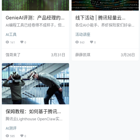
GenieAI评测：产品经理的福
线下活动 | 腾讯轻量云
音还是程序员的威胁
OpenClaw云上部署公益活
AI编程工具已经卷得不成样子，但说
各位AI小能手、养虾探险家们好🤩
实话，能把"一句话生成应用"这件事
动火热来袭！
腾讯轻量云OpenClaw云上部署公益
AI工具
活动讲座
做到位的，还真没几个。GenieAI的
活动正式开启！零门槛、纯公益，
出现，让我看到了一种不一样的思
只需带上你的电脑，就能开启一场
161
0
843
0
路。 GenieAI是腾讯云CodeBuddy
从“装虾”到“养虾”的一站式服务体验
团队推出的在线AI应用生成平台，用
之旅！💻✨ 📅活动详情介绍 活动名
强哥来了
3月31日
薛薛凯琪
3月26日
户通过自然语言描述即可生成包含
称：腾讯轻量云OpenClaw云上部署
前后端的完整全栈应用，支持网
公益活动 活动日期：3月27日（周
页、小程序、2D游戏等多种类型，
五） 活动时间：上午10:00至下午1
目前处于公测阶段，免费领取1000
6:00 🕙 活动地点：上海腾讯滨江大
Credits。 这事儿有意思。我们来…
厦 2F户外平台 🏙️ 活动规模：限量5
00席，先…
保姆教程：如何基于腾讯云
部署企业微信版
腾讯云Lighthouse OpenClaw实例
OpenClaw？
• 进入腾讯云OpenClaw专区：http
AI测评
s://buy.cloud.tencent.com/lightho
use • 划动页面到中部，找到海外节
585
0
点的清凉应用服务器，推荐一年￥1