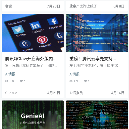
准备部署NPO超级节点，模型争议
D 由云开发的免鉴权能力自动注
老曹
7月23日
业余产品狗上线了
6月8日
又把技术来源拉进政策战。我越来
入。 写在开头 目前很多开发者都在
越确信，下一轮胜负不只看模型多
关注最新推出的小程序 Skills 如何
聪明，还看谁能把芯片、网络、资
开发，所以我们快速搭好了三个开
金和规则拧成可持续的系统。 一起
箱即用的小程序 SKILL 模板。 todol
来看看这两天发生的AI和互联网赛道
ist-skill（…
的大事件吧！ 📌 今日AI互联网大事
件速览…
腾讯QClaw开启海外版内测
重磅！腾讯云率先支持
（内含邀请码）
Hermes Agent云端快速部
第一只腾讯龙虾游出海了！ 刚刚，
左手精养“小龙虾”，右手接住“爱马
腾讯 QClaw 正式开启海外版内测。
署
仕”。 刚刚，腾讯轻量应用服务器Li
AI情报
AI情报
这次出海，QClaw 延续了国内版本
ghthouse率先上线Hermes Agent专
的极简基因：零门槛、免部署、下
属应用模板，支持云端一键快速部
1.2k
0
1.5k
0
载即用。同时支持 WhatsApp、Tel
署（企业级ClawPro产品也将在本
egram 等主流 IM，内置多款国际顶
周内支持）。 和龙虾一样，Hermes
Suesue
4月21日
AI情报员
4月14日
尖大模型。 海外版官网地址👉：qcl
Agent也是今年发布后就迅速走红的
awsg.qq.com 邀请码申请链接直达
开源项目，不到两个月即斩获8万+S
👉：https://docs.google.com/form
tars。 Hermes Agent更强调可成长
s/d/e/1FAIpQLSeIfEzlO…
性：它不仅具备更持久的记忆与更
精准的回忆能力，还引入了完…