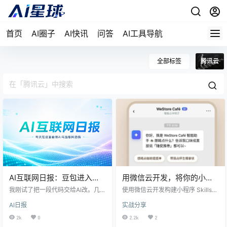
首页
AI圈子
AI快讯
问答
AI工具导航
全部标签
腾讯云
AI互联网日报：豆包进入
用微信云开发，将你的小程
469元小屏手机、OpenAI基
序快速接入微信 AI 生态
我刚试了把一段代码交给AI改。几分
使用微信云开发构建小程序 Skills，
建承诺升至7500亿美元、
钟的便利背后，OpenAI把基建承诺
您无需编写 wx.request、无需自行
AI日报
实战分享
推到7500亿美元，Oracle等巨头的
搭建服务器、也无需维护登录态
Kimi卷入蒸馏争议
表外债务也被重新摊开，算力从技
——通过 wx.cloud.callFunction 即
2k
0
2.2k
2
术参数变成一张长期账单。腾讯云
可直连云函数，用户身份 OPENI