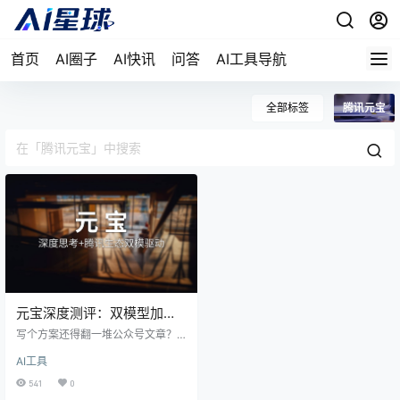
首页
AI圈子
AI快讯
问答
AI工具导航
全部标签
腾讯元宝
元宝深度测评：双模型加持
的免费AI助手，到底有多
写个方案还得翻一堆公众号文章？
香？
传个文件总被限额卡脖子？腾讯元
AI工具
宝这个2024年5月上线的全能AI助
手，给的解法挺实在的。混元+Dee
541
0
pSeek双模型随便切，一次丢50个P