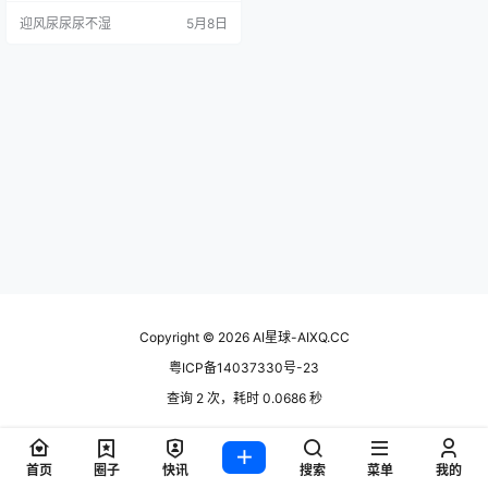
DF进去也能消化，微信生态那套内
迎风尿尿尿不湿
5月8日
容资源更是独一份。关键是现在完
全免费、不限次数。跑了半个月，
有惊喜也有槽点，一个一个来说。
产品概述 腾讯元宝是腾讯基于自研
混元大模型打造的C端AI智能助手，
2024年5月30日正式上线。它和市
面上其…
Copyright © 2026
AI星球-AIXQ.CC
粤ICP备14037330号-23
查询 2 次，耗时 0.0686 秒
首页
圈子
快讯
搜索
菜单
我的