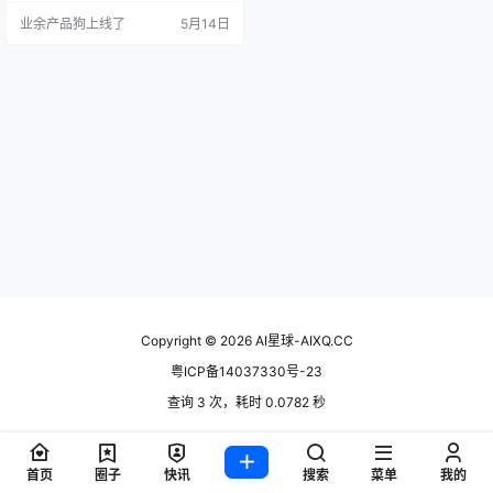
校招陪伴服务有了可能。 「腾讯校
业余产品狗上线了
5月14日
园招聘 Skill」今日上线。 它基于腾
讯招聘官网的最新信息，结合腾讯
面试官的筛选逻辑与最新、真实的
招聘需求，尝试把分散的信息，变
成更清晰的判断参考。 我们会持续
迭代这个工具，也希望，它能给你
带来一点启发。 …
Copyright © 2026
AI星球-AIXQ.CC
粤ICP备14037330号-23
查询 3 次，耗时 0.0782 秒
首页
圈子
快讯
搜索
菜单
我的