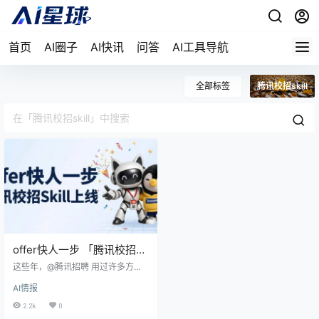
首页
AI圈子
AI快讯
问答
AI工具导航
全部标签
腾讯校招skill
offer快人一步 「腾讯校招
Skill」上线WorkBuddy
这些年，@腾讯招聘 用过许多方式
陪伴大家准备校招：推文、视频、
AI情报
直播、网页、线下活动……但坦白
讲，很难为所有人提供量身定制的
2.2k
0
建议。 AI，让定制化的24小时鹅厂