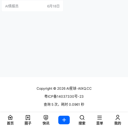
腾了一下午。 这不是你一个人的问
AI情报员
6月18日
题。短视频内容生产有个残酷的瓶
颈：创意成本在下降，AI 写脚本越
来越快，但制作成本纹丝不动。剪
辑、配音、找素材、做字幕，四个
环节一个都省不了。MoneyPrinterT
urbo 做的事就是把这个瓶颈炸掉，
…
Copyright © 2026
AI星球-AIXQ.CC
粤ICP备14037330号-23
查询 5 次，耗时 0.0961 秒
首页
圈子
快讯
搜索
菜单
我的