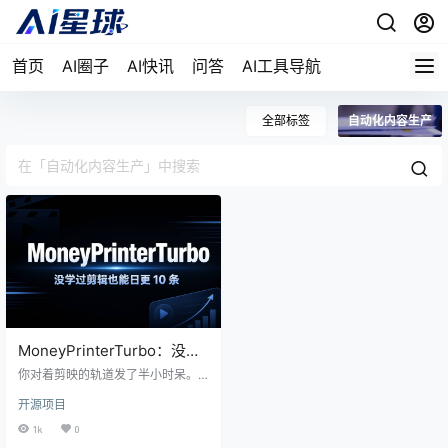
首页
AI圈子
AI快讯
问答
AI工具导航
全部标签
自动化内容生产
MoneyPrinterTurbo：没学
过剪辑也能日更 10 条
你对着剪映的轨道发了半小时呆。
素材拖进去又拖出来，字幕错了一
开源项目
个字就得回退五步，BGM 换了四首
听着都像超市广播。你只是想做一
1k
0
个 30 秒的 AI 资讯号视频，结果折