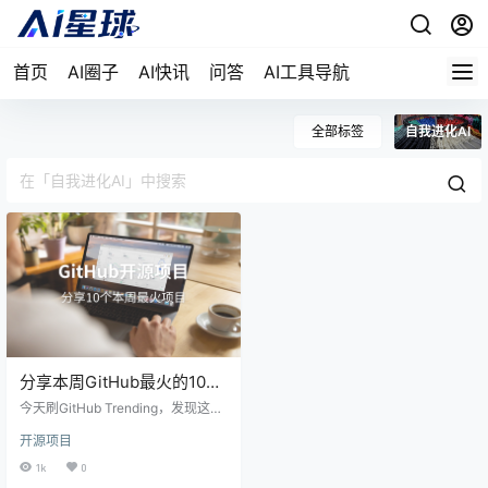
首页
AI圈子
AI快讯
问答
AI工具导航
全部标签
自我进化AI
分享本周GitHub最火的10个
项目，第3个让我眼前一亮
今天刷GitHub Trending，发现这周
有几个项目挺有意思的，忍不住想
开源项目
跟你们分享一下。 说实话，这两年
GitHub上的AI项目越来越多，但真
1k
0
正能让人"哇"出来的越来越少。不过