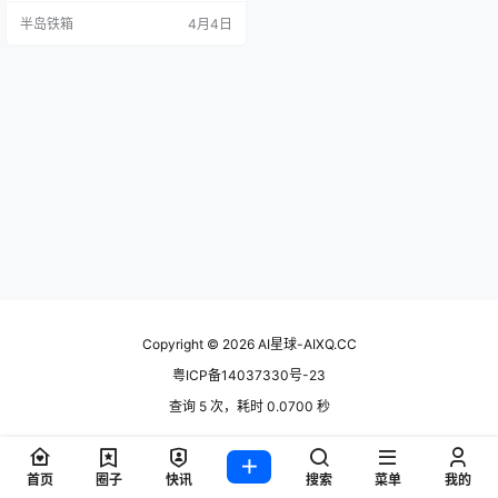
这周还真让我发现了几个不错的，
半岛铁箱
4月4日
有些是真的解决了痛点，有些是思
路很巧妙。废话不多说，直接上正
文。 1. AI-Scientist-v2：让AI自己
搞科研写论文 说实话，看到这个项
目的时候我有点震惊。Sa…
Copyright © 2026
AI星球-AIXQ.CC
粤ICP备14037330号-23
查询 5 次，耗时 0.0700 秒
首页
圈子
快讯
搜索
菜单
我的