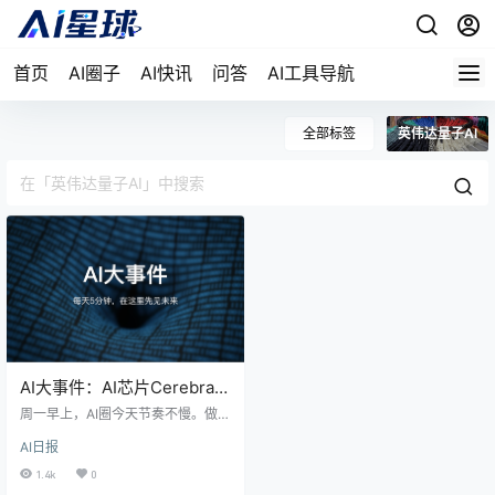
首页
AI圈子
AI快讯
问答
AI工具导航
全部标签
英伟达量子AI
AI大事件：AI芯片Cerebras
提交IPO申请，特斯拉FSD在
周一早上，AI圈今天节奏不慢。做羊
荷兰拿到型号认证，Allbirds
毛鞋的Allbirds改名叫NewBird AI，
AI日报
股价一天涨了400%——2026年最
改名叫NewBird AI，股价一
魔幻的转型故事来了；AI芯片独角兽
1.4k
0
天涨了400%
Cerebras正式提交IPO申请，要在推