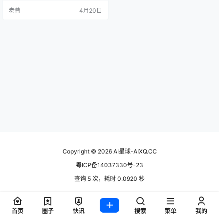
理侧对英伟达动刀；特斯拉FSD在
老曹
4月20日
荷兰拿到欧洲首张型号认证，欧洲
自动驾驶这扇门算是开了。AI泡沫、
AI算力、自动驾驶出海，三条线今天
都有信号，往下逐条说。 1. 卖鞋不
如卖算力：Allbirds更名NewB…
Copyright © 2026
AI星球-AIXQ.CC
粤ICP备14037330号-23
查询 5 次，耗时 0.0920 秒
首页
圈子
快讯
搜索
菜单
我的